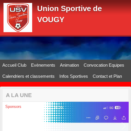
Panneau de gestion des cookies
Union Sportive de
VOUGY
Accueil Club
Evènements
Animation
Convocation Equipes
Calendriers et classements
Infos Sportives
Contact et Plan
A LA UNE
Sponsors
Previous
Next