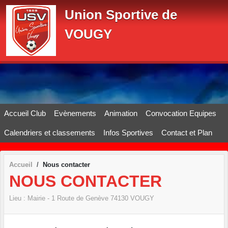
Panneau de gestion des cookies
Union Sportive de
VOUGY
Accueil Club
Evènements
Animation
Convocation Equipes
Calendriers et classements
Infos Sportives
Contact et Plan
Accueil
Nous contacter
NOUS CONTACTER
Lieu :
Mairie - 1 Route de Genève
74130
VOUGY